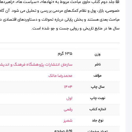
📖 جلد دوم کتاب حاوی مباحث مربوط به «نهادها»، «سیاست ها»، «راهبرده
خصوصی، بازار، پول و نظام کمک‌های مردمی بررسی و تحلیل می شود. آن گاه ب
مباحث بعدی هستند و بخش پایانی درباره تحولات و دستاوردهای اقتصادی در ص
سال ها در منابع تاریخی و روایی جست و جو شده است.
635 گرم
وزن
سازمان انتشارات پژوهشگاه فرهنگ و اندیش
ناشر
محمدرضا مالک
مؤلف
1404
سال چاپ
اول
نوبت چاپ
رقعی
اندازه کتاب
شمیز
نوع جلد
۵۹۶ صفحه
تعداد صفحات