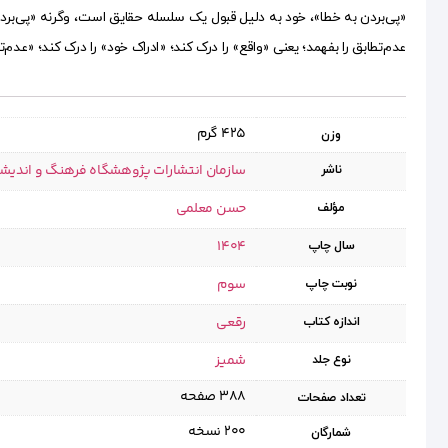
«پی‌بردن به خطا»، خود به دلیل قبول یک سلسله حقایق است، وگرنه «پی‌بردن 
عدم‌تطابق را بفهمد؛ یعنی «واقع» را درک کند؛ «ادراک خود» را درک کند؛ «عدم‌ت
425 گرم
وزن
سازمان انتشارات پژوهشگاه فرهنگ و اندیش
ناشر
حسن معلمی
مؤلف
1404
سال چاپ
سوم
نوبت چاپ
رقعی
اندازه کتاب
شمیز
نوع جلد
۳۸۸ صفحه
تعداد صفحات
۲۰۰ نسخه
شمارگان