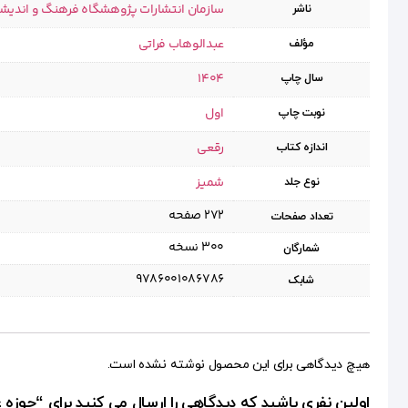
سازمان انتشارات پژوهشگاه فرهنگ و اندیش
ناشر
عبدالوهاب فراتی
مؤلف
1404
سال چاپ
اول
نوبت چاپ
رقعی
اندازه کتاب
شمیز
نوع جلد
۲۷۲ صفحه
تعداد صفحات
۳۰۰ نسخه
شمارگان
9786001086786
شابک
هیچ دیدگاهی برای این محصول نوشته نشده است.
اولین نفری باشید که دیدگاهی را ارسال می کنید برای “حوزه