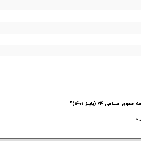
می ۷۴ (پاییز ۱۴۰۱)”
د
*