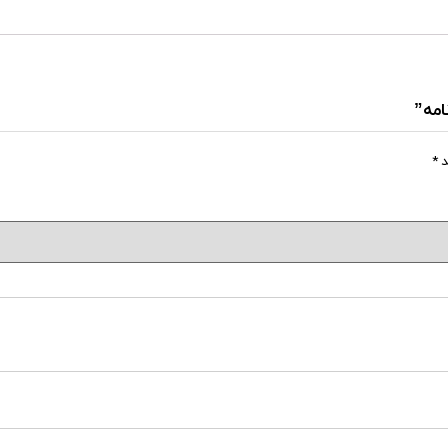
امه”
د
*