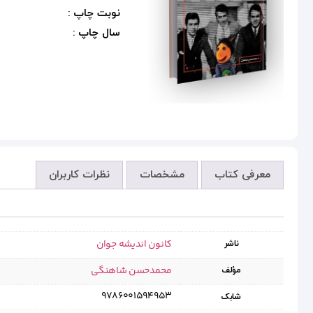
نوبت چاپ :
سال چاپ :
معرفی کتاب
مشخصات
نظرات کاربران
کانون اندیشه جوان
ناشر
محمدحسن شاهنگی
مؤلف
9786001594953
شابک