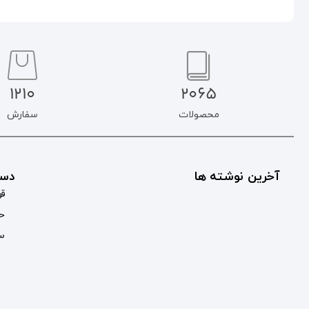
1210
2065
محصولات
سفارش
آخرین نوشته ها
دست
قو
حس
سب