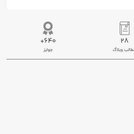
640+
28
طالب وبلاگ
جوایز