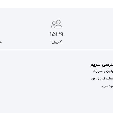
1539
کاربران
م
رسی سریع
انین و مقررات
اب کاربری من
د خرید