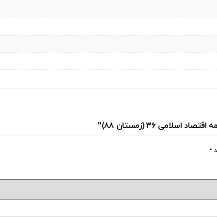
لامی ۳۶ (زمستان ۸۸)”
د
*