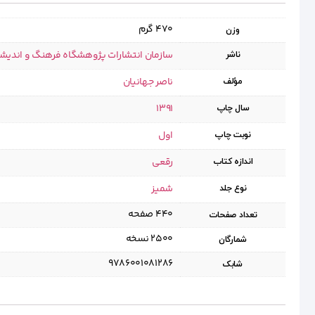
470 گرم
وزن
سازمان انتشارات پژوهشگاه فرهنگ و اندیش
ناشر
ناصر جهانیان
مؤلف
1391
سال چاپ
اول
نوبت چاپ
رقعی
اندازه کتاب
شمیز
نوع جلد
۴۴۰ صفحه
تعداد صفحات
۲۵۰۰ نسخه
شمارگان
9786001081286
شابک