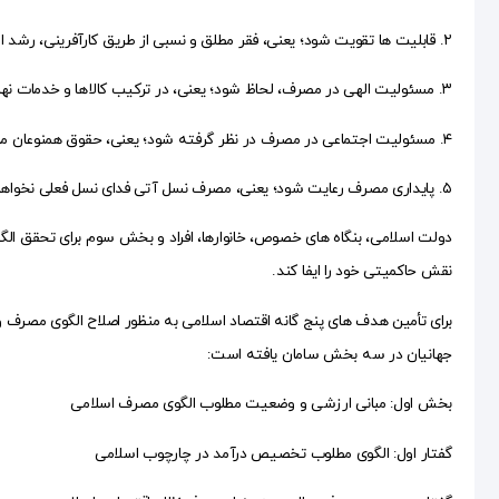
۲. قابلیت ها تقویت شود؛ یعنی، فقر مطلق و نسبی از طریق کارآفرینی، رشد اشتغال زا و کاهش نابرابری، به حداقل برسد؛
۳. مسئولیت الهی در مصرف، لحاظ شود؛ یعنی، در ترکیب کالاها و خدمات نهایی به مصارف مورد رضایت شریعت توجه شود؛
۴. مسئولیت اجتماعی در مصرف در نظر گرفته شود؛ یعنی، حقوق همنوعان مراعات شده و از سوی دیگر، از اسراف، تبذیر و تجمل پرستی که سهم دیگران را کاهش می دهد، اجتناب می شود؛
۵. پایداری مصرف رعایت شود؛ یعنی، مصرف نسل آتی فدای نسل فعلی نخواهد شد.
دولت اسلامی، بنگاه های خصوص، خانوارها، افراد و بخش سوم برای تحقق الگو
نقش حاکمیتی خود را ایفا کند.
برای تأمین هدف های پنج گانه اقتصاد اسلامی به منظور اصلاح الگوی مصرف و
جهانیان در سه بخش سامان یافته است:
بخش اول: مبانی ارزشی و وضعیت مطلوب الگوی مصرف اسلامی
گفتار اول: الگوی مطلوب تخصیص درآمد در چارچوب اسلامی