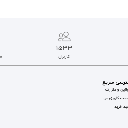
1533
کاربران
م
رسی سریع
انین و مقررات
اب کاربری من
د خرید