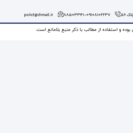
 56
۸۸۵۰۳۳۴۱-09108102237
poiict@chmail.ir
ده و استفاده از مطالب با ذکر منبع بلامانع است.