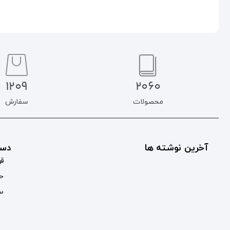
1209
2060
محصولات
سفارش
آخرین نوشته ها
دست
قو
حس
سب