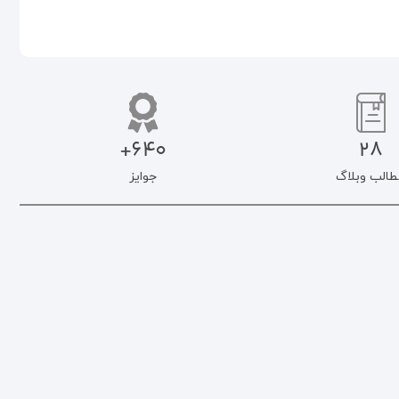
640+
28
طالب وبلاگ
جوایز