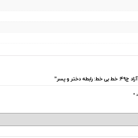
ر و پسر”
د
*