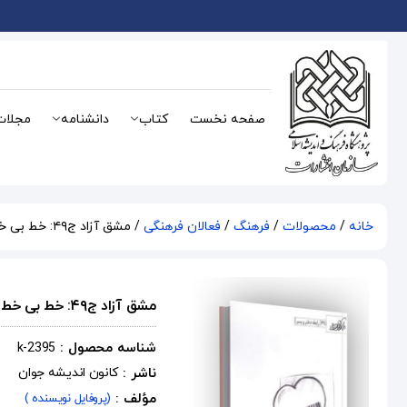
صفحه نخست
کتاب
دانشنامه
مجلات
خانه
/
محصولات
/
فرهنگ
/
فعالان فرهنگی
/ مشق آزاد ج۴۹: خط بی خط: رابطه دختر و پسر
مشق آزاد ج۴۹: خط بی خط: رابطه دختر و پسر
شناسه محصول :
k-2395
ناشر :
کانون اندیشه جوان
مؤلف :
(پروفایل نویسنده )