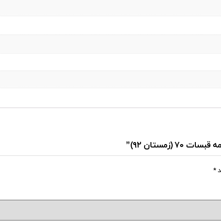
(زمستان ۹۲)”
د
*