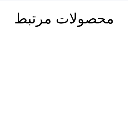
محصولات مرتبط
فقه و عرف
پیرامون فلسفه اصول فقه با
نگاهی برآرای آیت الله العظمی
۹۷۰.۰۰۰
تومان
شیخ محمدحسین غروی اصفهانی
۸۲۴.۵۰۰
تومان