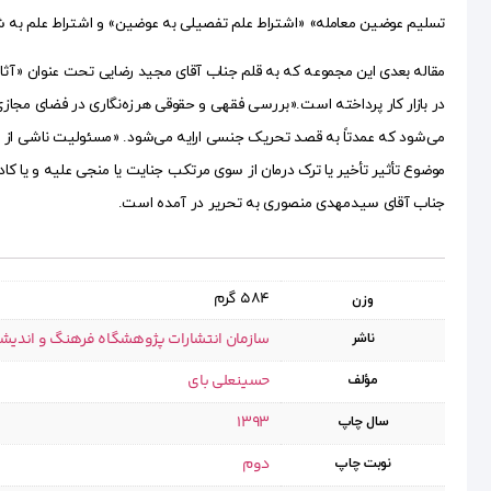
تسلیم عوضین معامله» «اشتراط علم تفصیلی به عوضین» و اشتراط علم به شرای
مقاله بعدی این مجموعه که به قلم جناب آقای مجید رضایی تحت عنوان «آثار ب
در بازار کار پرداخته است.«بررسی فقهی و حقوقی هرزه‌نگاری در فضای مجازی»
می‌شود که عمدتاً به قصد تحریک جنسی ارایه می‌شود. «مسئولیت ناشی از تأ
موضوع تأثیر تأخیر یا ترک درمان از سوی مرتکب جنایت یا منجی علیه و یا ک
جناب آقای سیدمهدی منصوری به تحریر در آمده است.
584 گرم
وزن
سازمان انتشارات پژوهشگاه فرهنگ و اندیش
ناشر
حسینعلی بای
مؤلف
1393
سال چاپ
دوم
نوبت چاپ