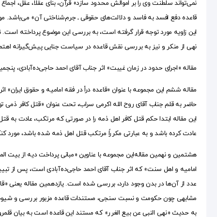
نمی‌تواند سلطنت وی را بر اموالش محدود سازد» قرآن، بنای عقلا، عقل، اجما
قاعده دفع افسد به فاسد و دلالت‌های حقوقی ـ جرم‌شناختی آن» می‌باشد. مو
این زاویه مورد توجه قرار گرفته است، به بررسی این موضوع پرداخته است. نوی
نهی از منکر و نیز به بررسی نقش قاعده در سیاست جنایی پیش‌گیرانه اهتم
مقاله «اجرای حدود در زمان غیبت» اثر جناب آقای احمد حاجی‌ده‌آبادی، پن
مقاله ششم این مجموعه با عنوان «قاعده درأ در فقه امامیه و حقوق ایران» 
حاضر به قلم جناب آقای روح الله اکرمی سراب، تحت عنوان «قتل کافر ذ
این مقاله ابتدا حکم قتل کافر اهل ذمه را در صورتی که مرتکب، عادت به قتل
عادت کرده باشد و به عبارتی مکرراً مرتکب قتل اهل ذمه شده باشد، مورد کن
هشتمین و نهمین مقاله‌این مجموعه با عناوین «مبانی پرداخت دیه از بیت الم
امامیه و اهل سنت» که اثر جناب آقای احمد حاجی‌ده‌آبادی است، پس از تبی
عدد از آن‌ها در بدن وجود دارد، بررسی شده است. یازدهمین مقاله یعنی «
مشابهی چون حکومت و نسبت سنجی، مستندات قاعده مزبور بررسی و شیوه محا
به حدیث «نهی النبی عن بیع الغرر» که مستند این قاعده است به بیان قلمرو ا