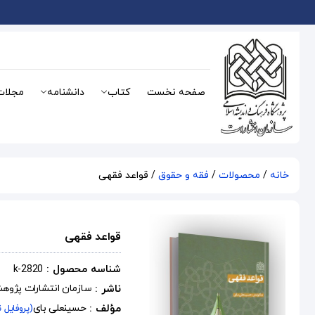
صفحه نخست
کتاب
دانشنامه
مجلات
خانه
/
محصولات
/
فقه و حقوق
/ قواعد فقهی
قواعد فقهی
شناسه محصول :
k-2820
ناشر :
سازمان انتشارات پژوه
مؤلف :
حسینعلی بای
(پروفایل 