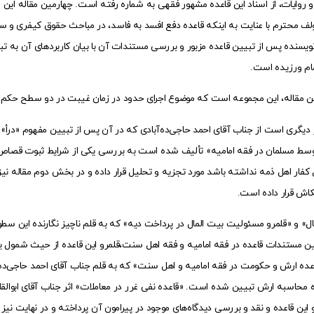
ع و روایات، از اسناد این قاعده مشهور فقهی به شماره رفته است. چهارمین مقاله ای
لف محترم با عنایت به اینکه قاعده دفع افسد به فاسد، در مباحث حقوق کیفری و سیا
سنده پس از تبیین قاعده مزبور و بررسی مستندات آن با بیان کاربردهای آن به تبیین 
ام ورزیده است.
جمین مقاله، این مجموعه است که موضوع اجرای حدود در زمان غیبت در دو سطح حکم ا
اثر دیگری است از جناب آقای احمد حاجی‌ده‌آبادی که در آن پس از تبیین مفهوم «در
می توسط مسلمان در فقه امامیه» تألیف شده است به بررسی یکی از شرایط ثبوت
 کفار اهل ذمه نداشته باشد مورد تجزیه و تحلیل قرار داده و در بخش دوم مقاله نی
کاش قرار داده است.
ال» و «قلمرو مسئولیت بیت المال در پرداخت دیه» که به قلم ناچیز نگارنده این سط
ین مستندات قاعده در فقه امامیه و فقه اهل سنت،‌قلمرو این قاعده از حیث شمول 
قاعده ارش و حکومت در فقه امامیه و اهل سنت» که به قلم جناب آقای احمد حاجی‌د
سبه ارش تبیین شده است. «قاعده نفی غرر در معاملات» اثر جناب آقای ابوالقا
ین قاعده و نقد و بررسی دیدگاه‌های موجود در پیرامون آن پرداخته و در نهایت نیز ب