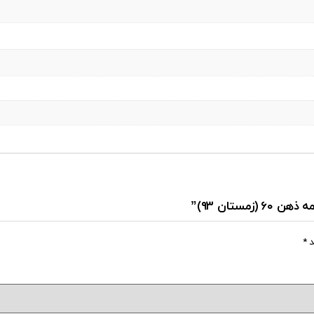
ستان ۹۳)”
د
*