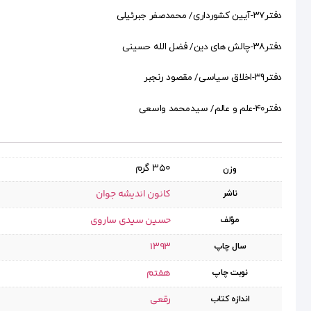
دفتر۳۷-آیین کشورداری/ محمدصفر جبرئیلی
دفتر۳۸-چالش های دین/ فضل الله حسینی
دفتر۳۹-اخلاق سیاسی/ مقصود رنجبر
دفتر۴۰-علم و عالم/ سیدمحمد واسعی
350 گرم
وزن
کانون اندیشه جوان
ناشر
حسین سیدی ساروی
مؤلف
1393
سال چاپ
هفتم
نوبت چاپ
رقعی
اندازه کتاب