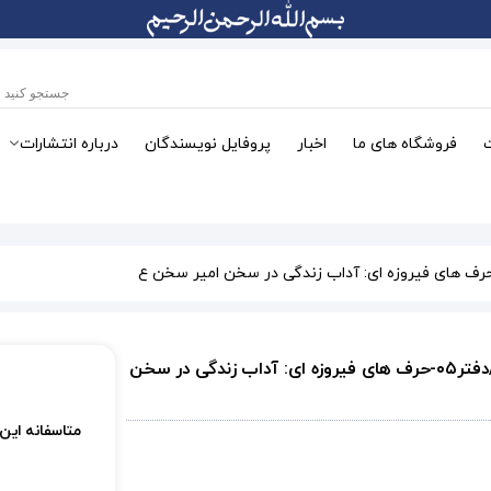
فروشگاه های ما
اخبار
پروفایل نویسندگان
درباره انتشارات
از چشم انداز امام علی (ع)/دفتر۰۵-حرف های فیروزه ای: آداب زندگی در سخن
متاسفانه این