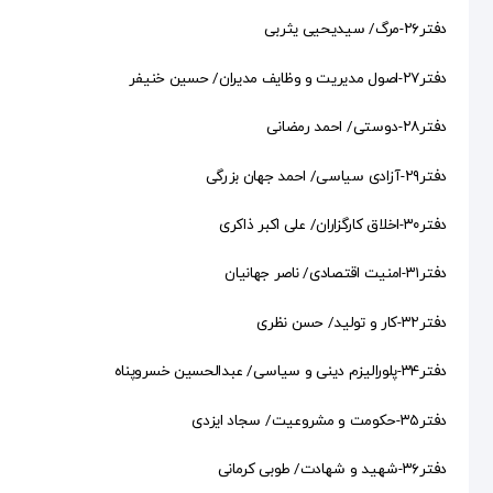
دفتر۲۶-مرگ/ سیدیحیی یثربی
دفتر۲۷-اصول مدیریت و وظایف مدیران/ حسین خنیفر
دفتر۲۸-دوستی/ احمد رمضانی
دفتر۲۹-آزادی سیاسی/ احمد جهان بزرگی
دفتر۳۰-اخلاق کارگزاران/ علی اکبر ذاکری
دفتر۳۱-امنیت اقتصادی/ ناصر جهانیان
دفتر۳۲-کار و تولید/ حسن نظری
دفتر۳۴-پلورالیزم دینی و سیاسی/ عبدالحسین خسروپناه
دفتر۳۵-حکومت و مشروعیت/ سجاد ایزدی
دفتر۳۶-شهید و شهادت/ طوبی کرمانی