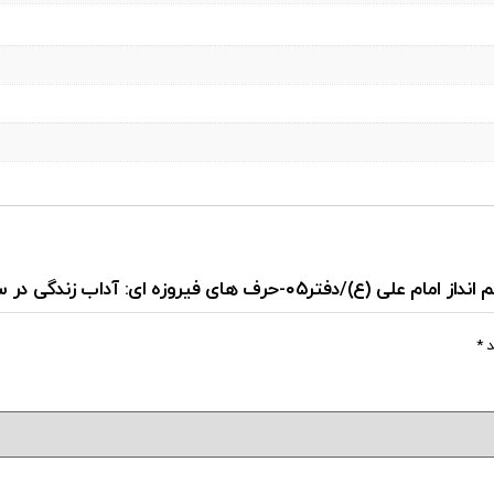
روزه ای: آداب زندگی در سخن امیر سخن ع”
د
*