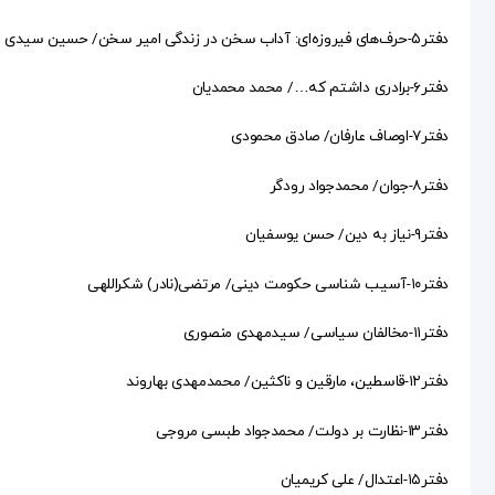
دفتر۵-حرف‌های فیروزه‌ای: آداب سخن در زندگی امیر سخن/ حسین سیدی ساروی
دفتر۶-برادری داشتم که…/ محمد محمدیان
دفتر۷-اوصاف عارفان/ صادق محمودی
دفتر۸-جوان/ محمدجواد رودگر
دفتر۹-نیاز به دین/ حسن یوسفیان
دفتر۱۰-آسیب شناسی حکومت دینی/ مرتضی(نادر) شکراللهی
دفتر۱۱-مخالفان سیاسی/ سیدمهدی منصوری
دفتر۱۲-قاسطین، مارقین و ناکثین/ محمدمهدی بهاروند
دفتر۱۳-نظارت بر دولت/ محمدجواد طبسی مروجی
دفتر۱۵-اعتدال/ علی کریمیان