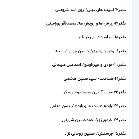
دفتر۱۶-اقلیت های دینی/ روح الله شریعتی
دفتر۱۷-ریزش ها و رویش ها/ محمدباقر پورامینی
دفتر۱۸-سیاست/ علی ذوعلم
دفتر۱۹-رهبر و رهبری/ حسین جوان آراسته
دفتر۲۰-خودی و غیرخودی/ اسماعیل علیخانی
دفتر۲۱-اصلاحات/ سیدحسین هاشمی
دفتر۲۲-اصول گرایی/ محمدجواد رودگر
دفتر۲۳-رابطه هست ها و بایدها/ حسن معلمی
دفتر۲۴-خردورزی/ احمدحسین شریفی
دفتر۲۵-پرستش/ حسین روحانی نژاد