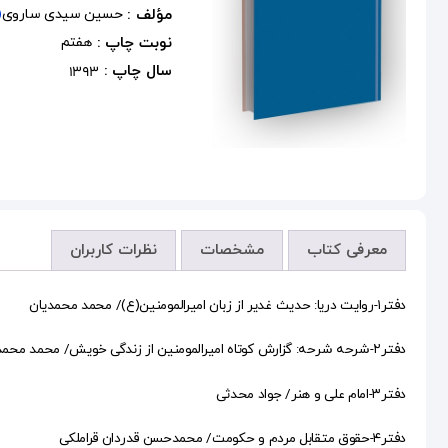
مؤلف :
حسین سیدی ساروی
(
نوبت چاپ :
هفتم
سال چاپ :
1393
معرفی کتاب
مشخصات
نظرات کاربران
دفتر۱-روایت دریا: حدیث غدیر از زبان امیرالمومنین(ع)/ محمد محمدیان
دفتر۲-شرحه شرحه: گزارش کوتاه امیرالمومنین از زندگی خویش/ محمد محمدیان
دفتر۳-امام علی و هنر/ جواد محدثی
دفتر۴-حقوق متقابل مردم و حکومت/ محمدحسن قدردان قراملکی