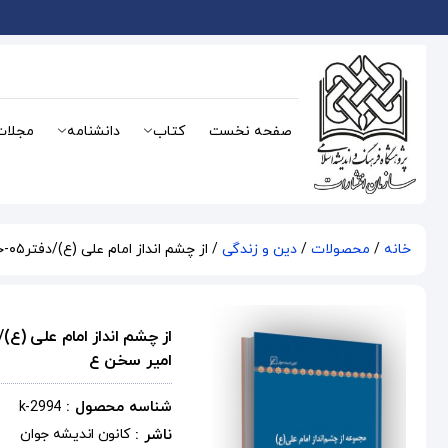
صفحه نخست
کتاب
دانشنامه
مجلات
خانه
/
محصولات
/
دین و زندگی
/ از چشم انداز امام علی (ع)/دفتر۰۵-حرف های فیروزه ای: آداب زندگی در سخن امیر سخن ع
امیر سخن ع
شناسه محصول :
k-2994
ناشر :
کانون اندیشه جوان