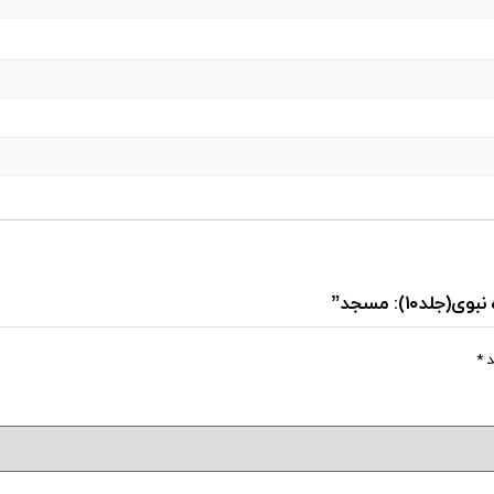
د۱۰): مسجد”
د
*