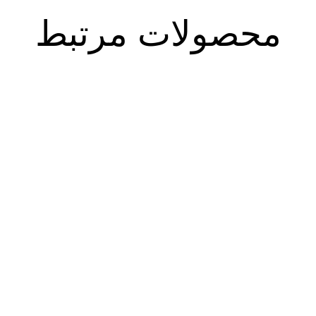
محصولات مرتبط
سیره صحیح پیامبر اعظم(ص)/
سیرت جاودانه / ۲جلدی (ترجمه و
۱۲جلدی
تلخیص الصحیح من سیره النبی
(ص))
۱۵.۹۵۰.۰۰۰
تومان