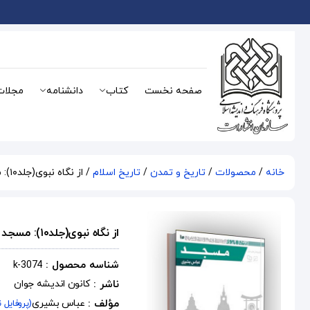
صفحه نخست
کتاب
دانشنامه
مجلات
خانه
/
محصولات
/
تاریخ و تمدن
/
تاریخ اسلام
/ از نگاه نبوی(جلد۱۰): مسجد
از نگاه نبوی(جلد۱۰): مسجد
شناسه محصول :
k-3074
ناشر :
کانون اندیشه جوان
مؤلف :
عباس بشیری
(پروفایل 