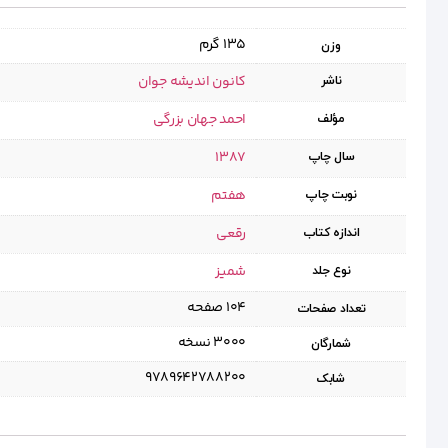
135 گرم
وزن
کانون اندیشه جوان
ناشر
احمد جهان بزرگی
مؤلف
1387
سال چاپ
هفتم
نوبت چاپ
رقعی
اندازه کتاب
شمیز
نوع جلد
۱۰۴ صفحه
تعداد صفحات
۳۰۰۰ نسخه
شمارگان
9789642788200
شابک