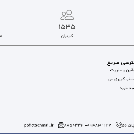
1535
کاربران
م
رسی سریع
انین و مقررات
اب کاربری من
د خرید
 56
۸۸۵۰۳۳۴۱-09108102237
poiict@chmail.ir