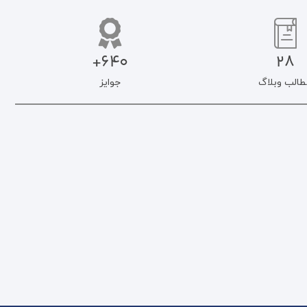
640+
28
طالب وبلاگ
جوایز