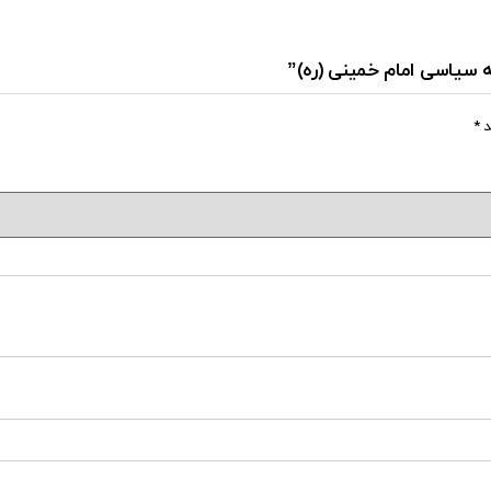
شه سیاسی امام خمینی (ره)”
د
*