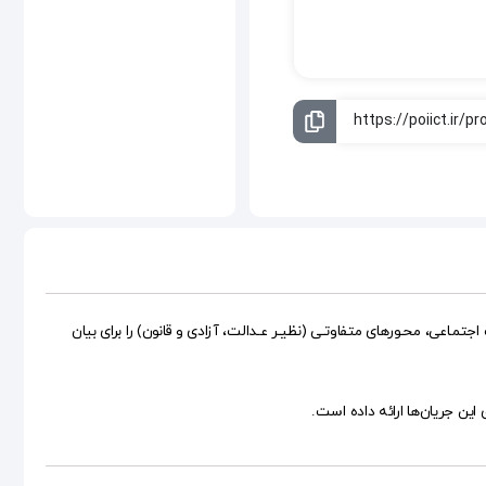
ـاعی، محـورهای متفاوتـی (نظیـر عـدالت، آزادی و قانون) را برای بیان
این جریان‌ها ارائه داده است.