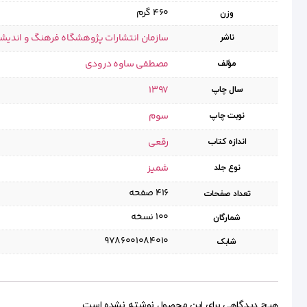
460 گرم
وزن
سازمان انتشارات پژوهشگاه فرهنگ و اندیش
ناشر
مصطفی ساوه درودی
مؤلف
1397
سال چاپ
سوم
نوبت چاپ
رقعی
اندازه کتاب
شمیز
نوع جلد
۴۱۶ صفحه
تعداد صفحات
۱۰۰ نسخه
شمارگان
9786001084010
شابک
هیچ دیدگاهی برای این محصول نوشته نشده است.