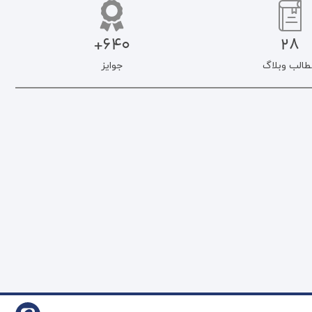
640+
28
طالب وبلاگ
جوایز