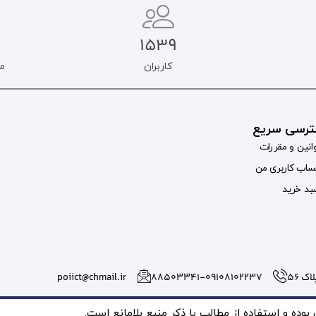
1539
کاربران
م
رسی سریع
انین و مقررات
اب کاربری من
د خرید
 56
۸۸۵۰۳۳۴۱-09108102237
poiict@chmail.ir
ده و استفاده از مطالب با ذکر منبع بلامانع است.