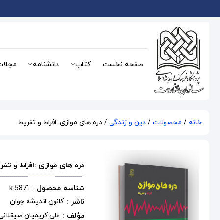
صفحه نخست
کتاب
دانشنامه
مجلات
خانه
/
محصولات
/
دین و زندگی
/ دره های موازی :افراط و تفریط
دره های موازی :افراط و تفر
شناسه محصول :
k-5871
ناشر :
کانون اندیشه جوان
مؤلف :
علی کریمیان صیقلانی