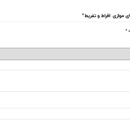
ی موازی :افراط و تفریط”
د
*