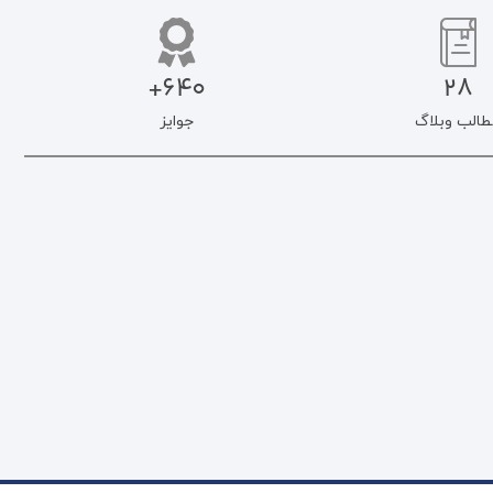
640+
28
طالب وبلاگ
جوایز