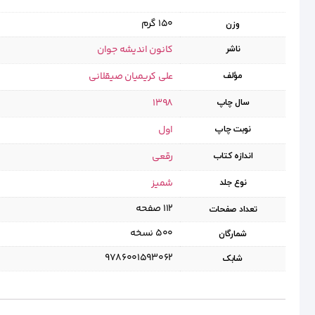
150 گرم
وزن
کانون اندیشه جوان
ناشر
علی کریمیان صیقلانی
مؤلف
1398
سال چاپ
اول
نوبت چاپ
رقعی
اندازه کتاب
شمیز
نوع جلد
۱۱۲ صفحه
تعداد صفحات
۵۰۰ نسخه
شمارگان
9786001593062
شابک