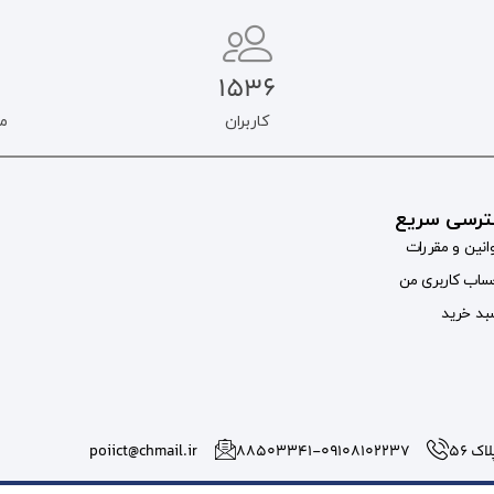
1536
کاربران
م
رسی سریع
انین و مقررات
اب کاربری من
د خرید
 56
۸۸۵۰۳۳۴۱-09108102237
poiict@chmail.ir