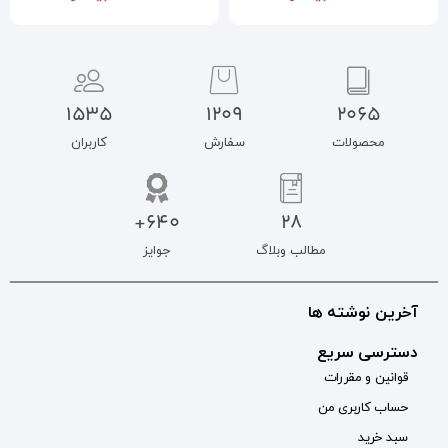
1535
1209
سفارش
کاربران
640+
جوایز