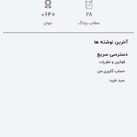
640+
جوایز