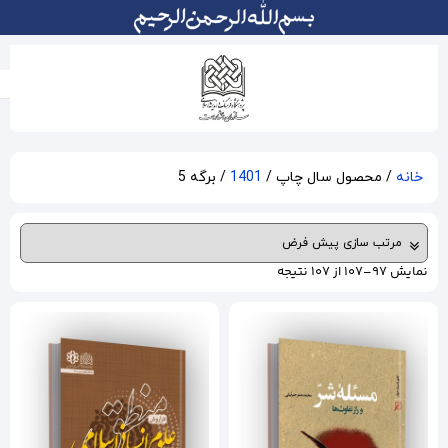
140
/ برگه 5