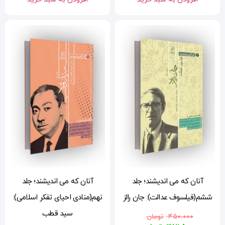
آنان که می اندیشند؛ جلد
لز
نهم(منادی احیای تفکر اسلامی):
سید قطب