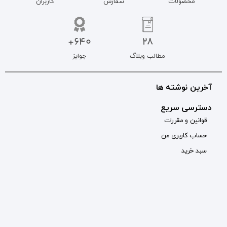
سفارش
کاربران
640+
جوایز