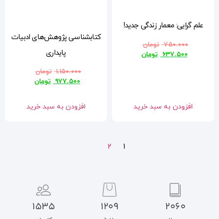
!
کتابشناسی پژوهش‌های ادبیات
پایداری
۱.۱۵۰.۰۰۰
تومان
۹۷۷.۵۰۰
تومان
افزودن به سبد خرید
2
1
1535
1209