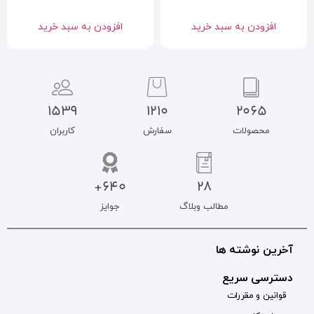
افزودن به سبد خرید
1539
1210
سفارش
کاربران
640+
جوایز