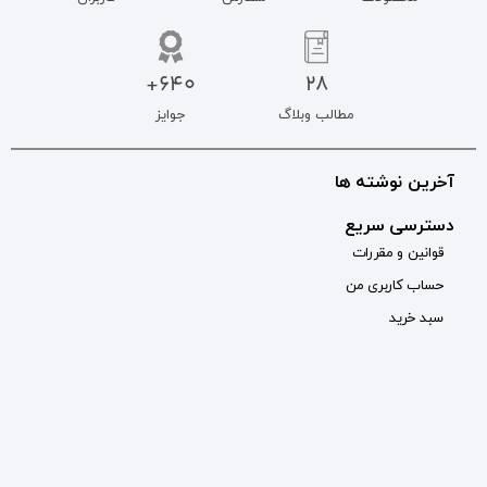
640+
جوایز