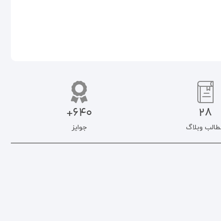
640+
28
طالب وبلاگ
جوایز