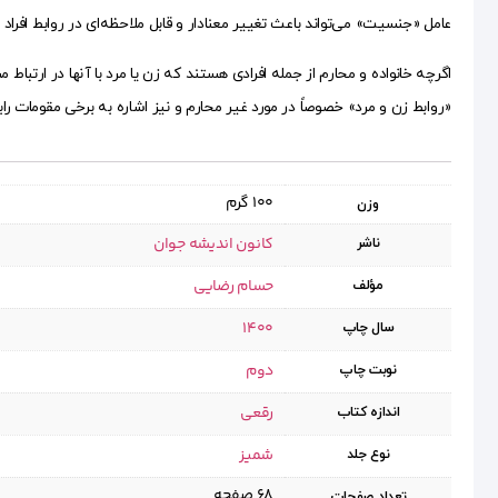
عامل «جنسیت» می‌تواند باعث تغییر معنادار و قابل ملاحظه‌ای در روابط افراد
اگرچه خانواده و محارم از جمله افرادی هستند که زن یا مرد با آنها در ارتبا
«روابط زن و مرد» خصوصاً در مورد غیر محارم و نیز اشاره به برخی مقومات را
100 گرم
وزن
کانون اندیشه جوان
ناشر
حسام رضایی
مؤلف
1400
سال چاپ
دوم
نوبت چاپ
رقعی
اندازه کتاب
شمیز
نوع جلد
۶۸ صفحه
تعداد صفحات