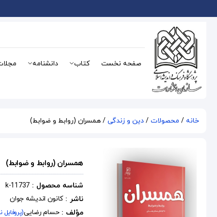
صفحه نخست
کتاب
دانشنامه
مجلات
خانه
/
محصولات
/
دین و زندگی
/ همسران (روابط و ضوابط)
همسران (روابط و ضوابط)
شناسه محصول :
k-11737
ناشر :
کانون اندیشه جوان
مؤلف :
حسام رضایی
(پروفایل ن