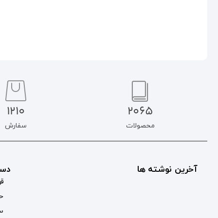
1210
2065
محصولات
سفارش
آخرین نوشته ها
دست
قو
حس
سب