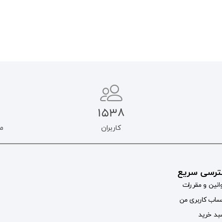
1538
کاربران
م
رسی سریع
انین و مقررات
اب کاربری من
د خرید