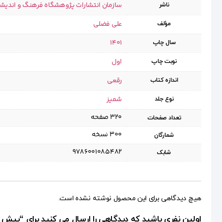
سازمان انتشارات پژوهشگاه فرهنگ و اندیش
ناشر
علی فضلی
مؤلف
1401
سال چاپ
اول
نوبت چاپ
رقعی
اندازه کتاب
شمیز
نوع جلد
۳۲۰ صفحه
تعداد صفحات
۳۰۰ نسخه
شمارگان
9786001085482
شابک
هیچ دیدگاهی برای این محصول نوشته نشده است.
اولین نفری باشید که دیدگاهی را ارسال می کنید برای “پی