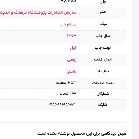
485 گرم
وزن
سازمان انتشارات پژوهشگاه فرهنگ و اندیش
ناشر
بهرام دلیر
مؤلف
1403
سال چاپ
اول
نوبت چاپ
رقعی
اندازه کتاب
شمیز
نوع جلد
۴۵۳ صفحه
تعداد صفحات
۲۰۰ نسخه
شمارگان
9786001086519
شابک
هیچ دیدگاهی برای این محصول نوشته نشده است.