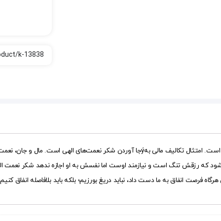
🔹 شکر نعمت به قبض و انباشت اموال نیست، بلکه به پخش و بخشش آن است. امتثال تکالیف مال
 که رزقش تنگ است و نیازمند اوست اما نفسش به او اجازه ندهد شکر نعمت الهى به‌ج
هرگاه فرصت انفاق به ما دست داد، نباید دریغ بورزیم؛ بلکه باید بلافاصله انفاق کنیم.