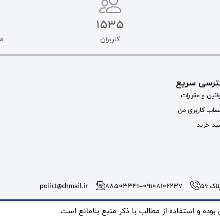
1535
کاربران
م
رسی سریع
انین و مقررات
اب کاربری من
د خرید
 56
۸۸۵۰۳۳۴۱-09108102237
poiict@chmail.ir
ده و استفاده از مطالب با ذکر منبع بلامانع است.