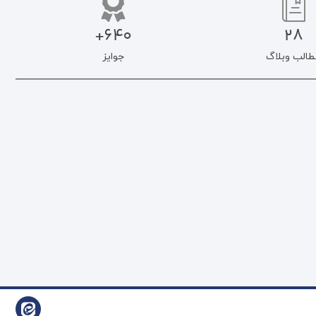
640+
28
طالب وبلاگ
جوایز