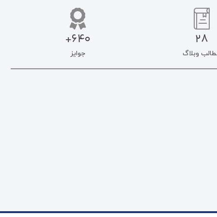
640+
28
طالب وبلاگ
جوایز