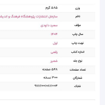
585 گرم
وزن
سازمان انتشارات پژوهشگاه فرهنگ و اندیش
ناشر
سعید داودی
مؤلف
1404
سال چاپ
اول
نوبت چاپ
رقعی
اندازه کتاب
شمیز
نوع جلد
۵۴۸ صفحه
تعداد صفحات
۳۰۰ نسخه
شمارگان
9786001087004
شابک