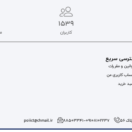
1539
کاربران
م
رسی سریع
انین و مقررات
اب کاربری من
د خرید
 56
۸۸۵۰۳۳۴۱-09108102237
poiict@chmail.ir