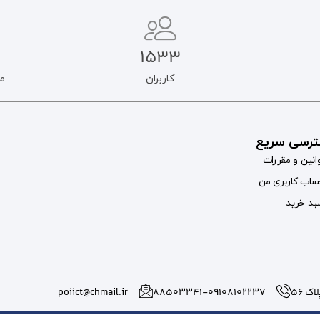
1533
کاربران
م
رسی سریع
انین و مقررات
اب کاربری من
د خرید
 56
۸۸۵۰۳۳۴۱-09108102237
poiict@chmail.ir