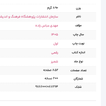
890 گرم
وزن
سازمان انتشارات پژوهشگاه فرهنگ و اندیش
ناشر
مهدی عباس زاده
مؤلف
1405
سال چاپ
اول
نوبت چاپ
رقعی
اندازه کتاب
شمیز
نوع جلد
۸۵۲ صفحه
تعداد صفحات
۲۰۰ نسخه
شمارگان
9786001087264
شابک