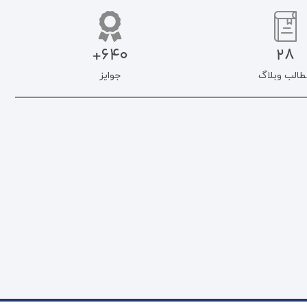
640+
28
طالب وبلاگ
جوایز