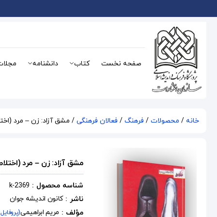
صفحه نخست
کتاب
دانشنامه
مجلات
خانه
/
محصولات
/
فرهنگ
/
فعالان فرهنگی
/ مشق آزاد: زن – مرد (اختل
مشق آزاد: زن – مرد (اختلاط
شناسه محصول :
k-2369
ناشر :
کانون اندیشه جوان
مؤلف :
مریم ابراهیمی
(پروفایل