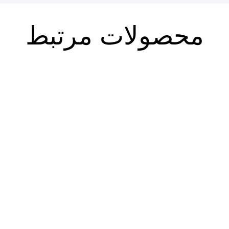
محصولات مرتبط
مشق آزاد ج۵۰: بالا می رویم: سیر
مشق آزاد ج۵۱: بچه های تازه:
و سلوک
ادبیات داستانی پس از انقلاب