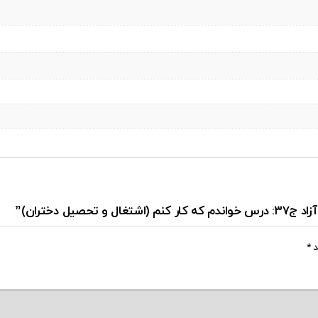
ل دختران)”
د
*