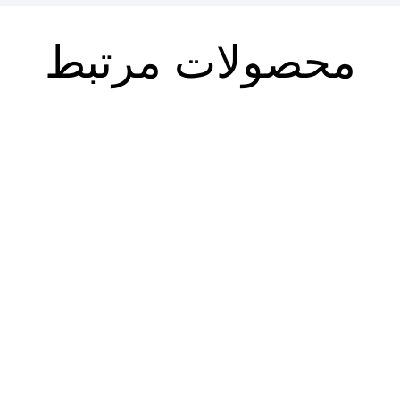
محصولات مرتبط
مشق آزاد ج۵۰: بالا می رویم: سیر
مشق آزاد ج۵۱: بچه های تازه:
و سلوک
ادبیات داستانی پس از انقلاب