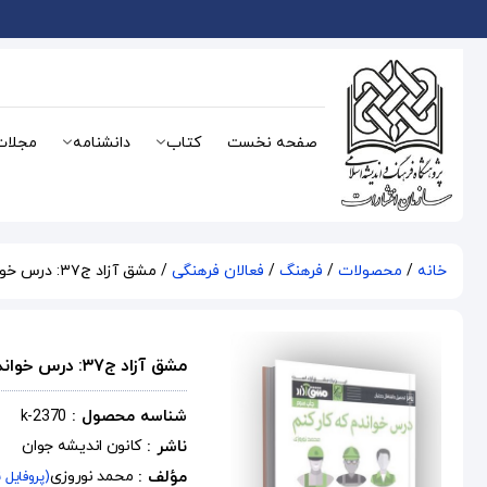
صفحه نخست
کتاب
دانشنامه
مجلات
خانه
/
محصولات
/
فرهنگ
/
فعالان فرهنگی
/ مشق آزاد ج۳۷: درس خواندم که کار کنم (اشتغال و تحصیل دختران)
مشق آزاد ج۳۷: درس خواندم که کار کنم (اشتغال و تحصیل دختران)
شناسه محصول :
k-2370
ناشر :
کانون اندیشه جوان
مؤلف :
محمد نوروزی
(پروفایل 