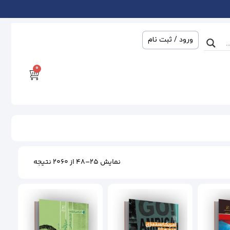
ورود / ثبت نام
0
نمایش 25–48 از 2060 نتیجه