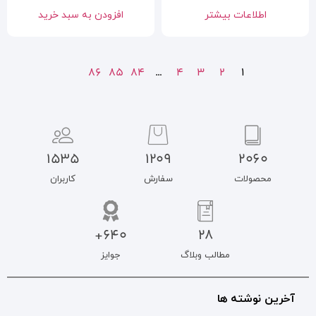
افزودن به سبد خرید
86
85
84
…
1535
1209
سفارش
کاربران
640+
جوایز