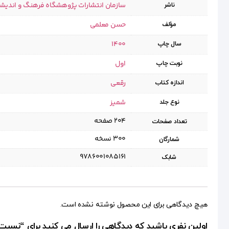
سازمان انتشارات پژوهشگاه فرهنگ و اندیش
ناشر
حسن معلمی
مؤلف
1400
سال چاپ
اول
نوبت چاپ
رقعی
اندازه کتاب
شمیز
نوع جلد
۲۰۴ صفحه
تعداد صفحات
۳۰۰ نسخه
شمارگان
9786001085161
شابک
هیچ دیدگاهی برای این محصول نوشته نشده است.
اولین نفری باشید که دیدگاهی را ارسال می کنید برای “نسبت