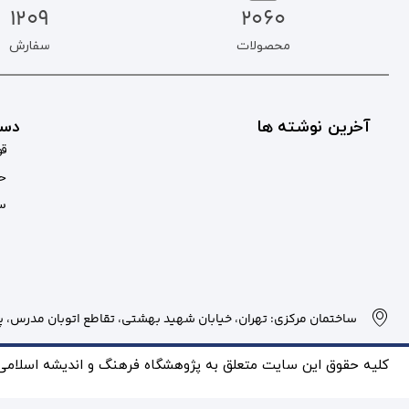
1209
2060
محصولات
سفارش
آخرین نوشته ها
دست
قو
حس
سب
ساختمان مرکزی: تهران، خیابان شهید بهشتی، تقاطع اتوبان مدرس، پلاک
کلیه حقوق این سایت متعلق به پژوهشگاه فرهنگ و انديشه اسلامی بو