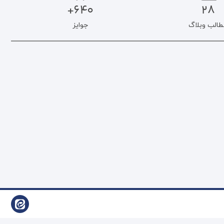
640+
28
طالب وبلاگ
جوایز