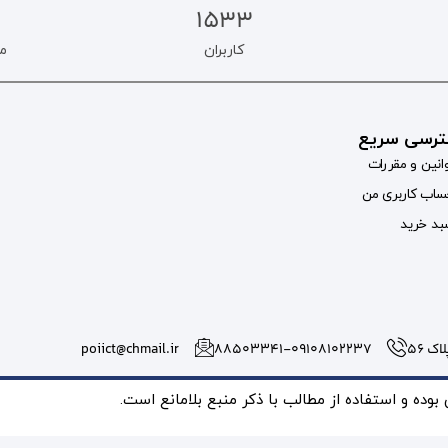
1533
کاربران
م
رسی سریع
انین و مقررات
اب کاربری من
د خرید
 56
۸۸۵۰۳۳۴۱-09108102237
poiict@chmail.ir
ده و استفاده از مطالب با ذکر منبع بلامانع است.