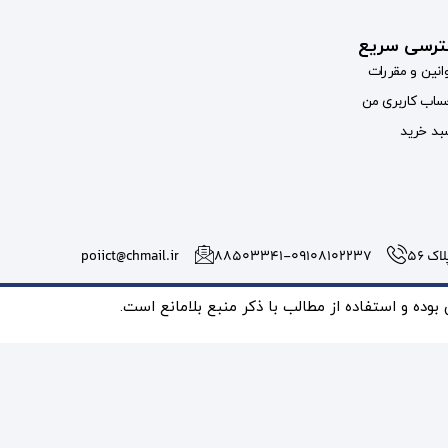
رسی سریع
انین و مقررات
اب کاربری من
د خرید
 56
۸۸۵۰۳۳۴۱-09108102237
poiict@chmail.ir
ده و استفاده از مطالب با ذکر منبع بلامانع است.