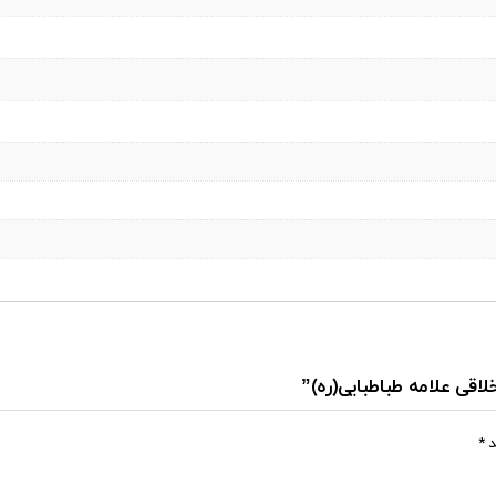
لاقی علامه طباطبایی(ره)”
د
*