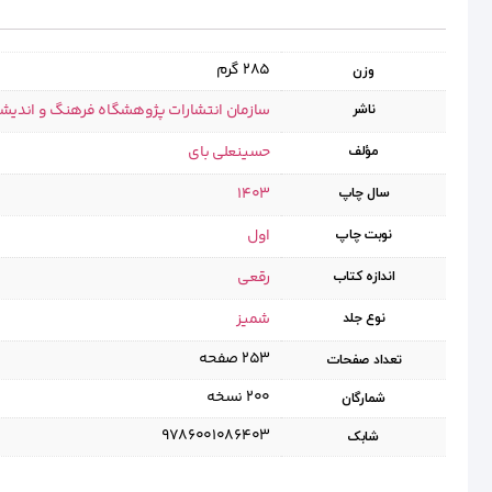
285 گرم
وزن
سازمان انتشارات پژوهشگاه فرهنگ و اندیش
ناشر
حسینعلی بای
مؤلف
1403
سال چاپ
اول
نوبت چاپ
رقعی
اندازه کتاب
شمیز
نوع جلد
۲۵۳ صفحه
تعداد صفحات
۲۰۰ نسخه
شمارگان
9786001086403
شابک