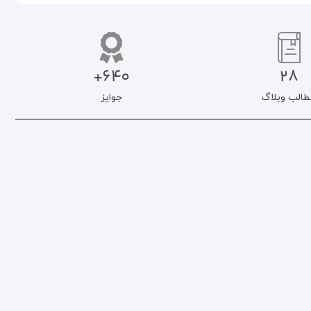
640+
28
طالب وبلاگ
جوایز