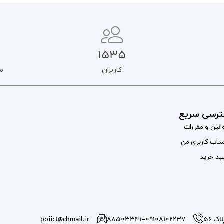
1535
کاربران
م
رسی سریع
انین و مقررات
اب کاربری من
د خرید
 56
۸۸۵۰۳۳۴۱-09108102237
poiict@chmail.ir