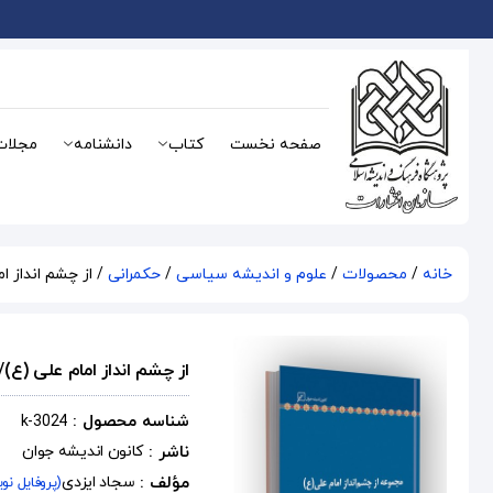
صفحه نخست
کتاب
دانشنامه
مجلات
خانه
/
محصولات
/
علوم و اندیشه سیاسی
/
حکمرانی
/ از چشم انداز امام علی (
از چشم انداز امام علی (ع)/دفتر۳۵-حکومت و 
شناسه محصول :
k-3024
ناشر :
کانون اندیشه جوان
مؤلف :
سجاد ایزدی
(پروفایل نو