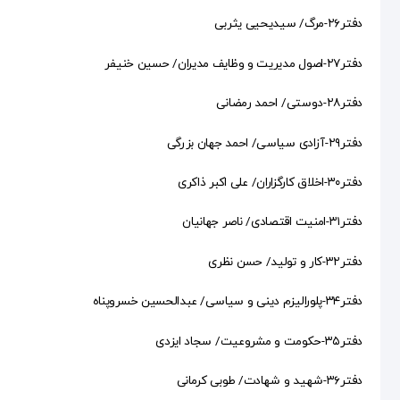
دفتر۲۶-مرگ/ سیدیحیی یثربی
دفتر۲۷-اصول مدیریت و وظایف مدیران/ حسین خنیفر
دفتر۲۸-دوستی/ احمد رمضانی
دفتر۲۹-آزادی سیاسی/ احمد جهان بزرگی
دفتر۳۰-اخلاق کارگزاران/ علی اکبر ذاکری
دفتر۳۱-امنیت اقتصادی/ ناصر جهانیان
دفتر۳۲-کار و تولید/ حسن نظری
دفتر۳۴-پلورالیزم دینی و سیاسی/ عبدالحسین خسروپناه
دفتر۳۵-حکومت و مشروعیت/ سجاد ایزدی
دفتر۳۶-شهید و شهادت/ طوبی کرمانی