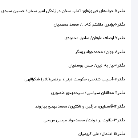
دفتر۵-حرف‌های فیروزه‌ای: آداب سخن در زندگی امیر سخن/ حسین سیدی ساروی
دفتر۶-برادری داشتم که…/ محمد محمدیان
دفتر۷-اوصاف عارفان/ صادق محمودی
دفتر۸-جوان/ محمدجواد رودگر
دفتر۹-نیاز به دین/ حسن یوسفیان
دفتر۱۰-آسیب شناسی حکومت دینی/ مرتضی(نادر) شکراللهی
دفتر۱۱-مخالفان سیاسی/ سیدمهدی منصوری
دفتر۱۲-قاسطین، مارقین و ناکثین/ محمدمهدی بهاروند
دفتر۱۳-نظارت بر دولت/ محمدجواد طبسی مروجی
دفتر۱۵-اعتدال/ علی کریمیان