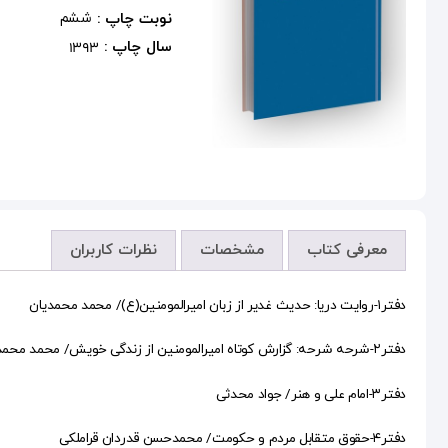
نوبت چاپ :
ششم
سال چاپ :
1393
معرفی کتاب
مشخصات
نظرات کاربران
دفتر۱-روایت دریا: حدیث غدیر از زبان امیرالمومنین(ع)/ محمد محمدیان
دفتر۲-شرحه شرحه: گزارش کوتاه امیرالمومنین از زندگی خویش/ محمد محمدیان
دفتر۳-امام علی و هنر/ جواد محدثی
دفتر۴-حقوق متقابل مردم و حکومت/ محمدحسن قدردان قراملکی