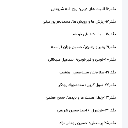
دفتر۱۶-اقلیت های دینی/ روح الله شریعتی
دفتر۱۷-ریزش ها و رویش ها/ محمدباقر پورامینی
دفتر۱۸-سیاست/ علی ذوعلم
دفتر۱۹-رهبر و رهبری/ حسین جوان آراسته
دفتر۲۰-خودی و غیرخودی/ اسماعیل علیخانی
دفتر۲۱-اصلاحات/ سیدحسین هاشمی
دفتر۲۲-اصول گرایی/ محمدجواد رودگر
دفتر۲۳-رابطه هست ها و بایدها/ حسن معلمی
دفتر۲۴-خردورزی/ احمدحسین شریفی
دفتر۲۵-پرستش/ حسین روحانی نژاد