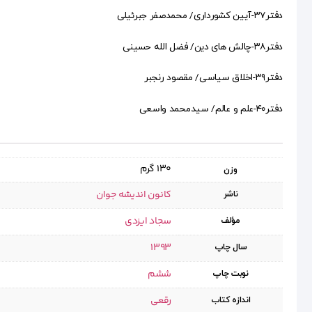
دفتر۳۷-آیین کشورداری/ محمدصفر جبرئیلی
دفتر۳۸-چالش های دین/ فضل الله حسینی
دفتر۳۹-اخلاق سیاسی/ مقصود رنجبر
دفتر۴۰-علم و عالم/ سیدمحمد واسعی
130 گرم
وزن
کانون اندیشه جوان
ناشر
سجاد ایزدی
مؤلف
1393
سال چاپ
ششم
نوبت چاپ
رقعی
اندازه کتاب