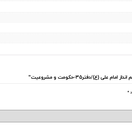
ی (ع)/دفتر۳۵-حکومت و مشروعیت”
د
*