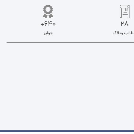
640+
28
طالب وبلاگ
جوایز