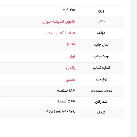
210 گرم
وزن
کانون اندیشه جوان
ناشر
حیات الله یوسفی
مؤلف
1396
سال چاپ
اول
نوبت چاپ
رقعی
اندازه کتاب
شمیز
نوع جلد
۱۸۴ صفحه
تعداد صفحات
۵۰۰ نسخه
شمارگان
9786001592928
شابک