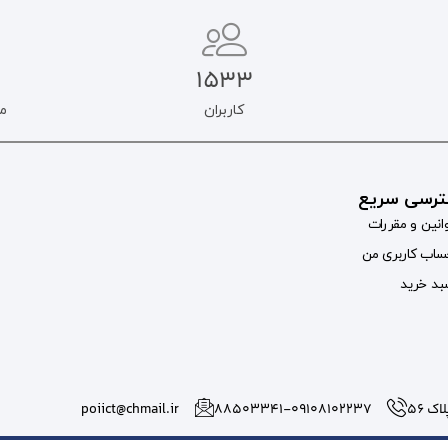
1533
کاربران
م
رسی سریع
انین و مقررات
اب کاربری من
د خرید
 56
۸۸۵۰۳۳۴۱-09108102237
poiict@chmail.ir