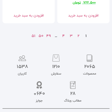
افزودن به سبد خرید
51
50
49
…
1538
1210
سفارش
کاربران
640+
جوایز