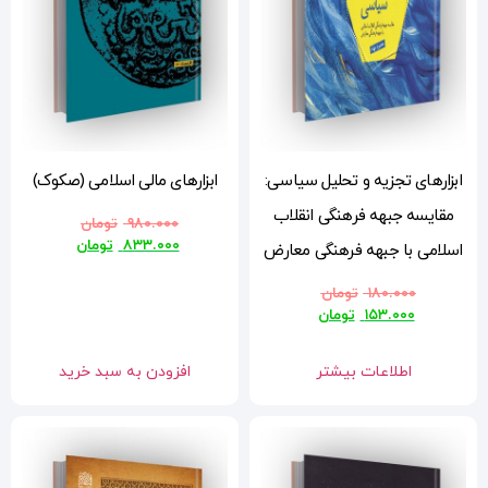
ی:
ابزارهای مالی اسلامی (صکوک)
ب
۹۸۰.۰۰۰
تومان
۸۳۳.۰۰۰
تومان
رض
افزودن به سبد خرید