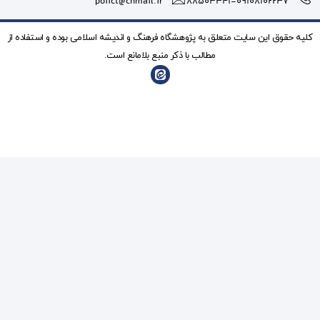
poiict@chmail.ir
شگاه فرهنگ و انديشه اسلامی بوده و استفاده از
ذکر منبع بلامانع است.